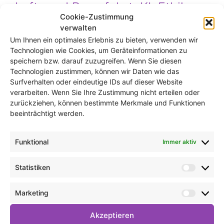
Luft- und Raumfahrt: KI, Ethik
Cookie-Zustimmung
und Verantwortung
verwalten
zusammendenken
Um Ihnen ein optimales Erlebnis zu bieten, verwenden wir
Technologien wie Cookies, um Geräteinformationen zu
speichern bzw. darauf zuzugreifen. Wenn Sie diesen
Technologien zustimmen, können wir Daten wie das
Surfverhalten oder eindeutige IDs auf dieser Website
verarbeiten. Wenn Sie Ihre Zustimmung nicht erteilen oder
zurückziehen, können bestimmte Merkmale und Funktionen
beeinträchtigt werden.
Funktional
Immer aktiv
Am 24. September 2025 feierte der
Statistiken
Statist
Projektträger der Deutschen Luft- und
Raumfahrt (DLR PT) sein 50. Jubiläum. Aus
Marketing
Market
diesem Anlass fand zum Auftakt der
Feierlichkeiten ein Podium zu einem höchst
Akzeptieren