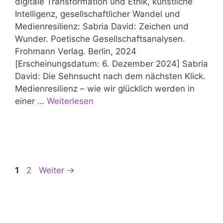
digitale Transformation und Ethik, künstliche
Intelligenz, gesellschaftlicher Wandel und
Medienresilienz: Sabria David: Zeichen und
Wunder. Poetische Gesellschaftsanalysen.
Frohmann Verlag. Berlin, 2024
[Erscheinungsdatum: 6. Dezember 2024] Sabria
David: Die Sehnsucht nach dem nächsten Klick.
Medienresilienz – wie wir glücklich werden in
einer …
Weiterlesen
Beitrags-
Seite
Seite
1
2
Weiter
→
Navigation