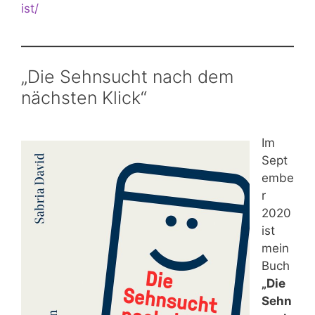
ist/
„Die Sehnsucht nach dem
nächsten Klick“
Im
Sept
embe
r
2020
ist
mein
Buch
„Die
Sehn