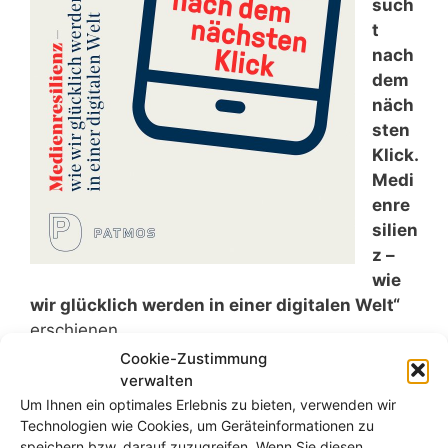
such
t
nach
dem
näch
sten
Klick.
Medi
enre
silien
z –
wie
wir glücklich werden in einer digitalen Welt“
erschienen.
Ich stelle darin meinen Ansatz der
Cookie-Zustimmung
Medienresilienz vor und befasse mich mit der
verwalten
Frage, wie wir eine gute digitale Gesellschaft
Um Ihnen ein optimales Erlebnis zu bieten, verwenden wir
Technologien wie Cookies, um Geräteinformationen zu
aufbauen können.
speichern bzw. darauf zuzugreifen. Wenn Sie diesen