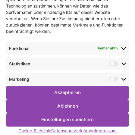
Neben einem Theorieteil gibt es einen
Technologien zustimmen, können wir Daten wie das
ausführlichen Praxisteil, in dem ich über die
Surfverhalten oder eindeutige IDs auf dieser Website
Anwendungsfelder Arbeitswelt, Bildung und die
verarbeiten. Wenn Sie Ihre Zustimmung nicht erteilen oder
Gesellschaft spreche. Auch auf
zurückziehen, können bestimmte Merkmale und Funktionen
beeinträchtigt werden.
Lösungsmöglichkeiten für die speziellen
Herausforderungen durch die Corona-Krise
gehe ich ein.
Funktional
Immer aktiv
Stay tuned!
Statistiken
Statist
Marketing
Verlagsinfo
Market
Akzeptieren
support your local bookstore
Ablehnen
[auch als
E-Book
]
Einstellungen speichern
Was uns ins Netz zieht
Cookie-Richtlinie
Datenschutzerklärung
Impressum