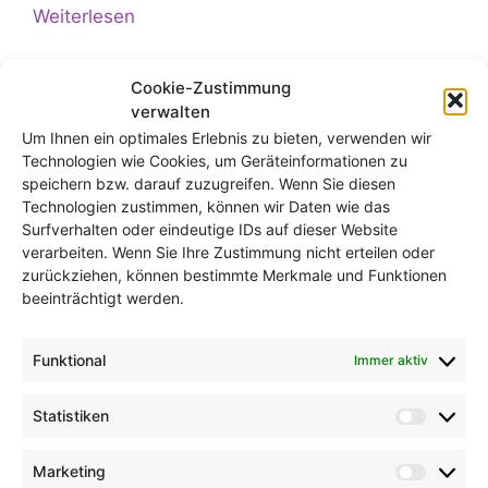
Weiterlesen
Cookie-Zustimmung
verwalten
Um Ihnen ein optimales Erlebnis zu bieten, verwenden wir
Technologien wie Cookies, um Geräteinformationen zu
Jubiläums-Podium des
speichern bzw. darauf zuzugreifen. Wenn Sie diesen
Projektträgers der Deutschen
Technologien zustimmen, können wir Daten wie das
Surfverhalten oder eindeutige IDs auf dieser Website
Luft- und Raumfahrt: KI, Ethik
verarbeiten. Wenn Sie Ihre Zustimmung nicht erteilen oder
und Verantwortung
zurückziehen, können bestimmte Merkmale und Funktionen
zusammendenken
beeinträchtigt werden.
Funktional
Immer aktiv
Statistiken
Statist
Marketing
Market