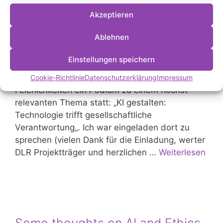
Akzeptieren
Ablehnen
Am 24. September 2025 feierte der
Projektträger der Deutschen Luft- und
Einstellungen speichern
Raumfahrt (DLR PT) sein 50. Jubiläum. Aus
diesem Anlass fand zum Auftakt der
Cookie-Richtlinie
Datenschutzerklärung
Impressum
Feierlichkeiten ein Podium zu einem höchst
relevanten Thema statt: „KI gestalten:
Technologie trifft gesellschaftliche
Verantwortung„. Ich war eingeladen dort zu
sprechen (vielen Dank für die Einladung, werter
DLR Projektträger und herzlichen …
Weiterlesen