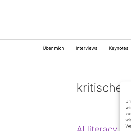
Zum
Inhalt
springen
Über mich
Interviews
Keynotes
kritische
Um
wi
zu
wi
We
AI literacy pr