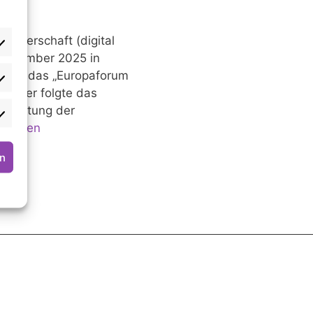
bürgerschaft (digital
 September 2025 in
uster das „Europaforum
atistiken
huster folgte das
ertretung der
rketing
erlesen
rn