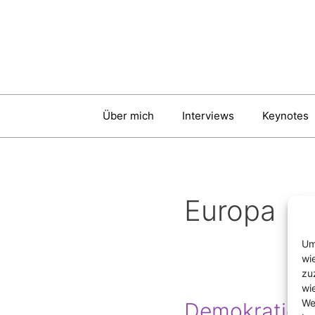
Zum
Inhalt
springen
Über mich
Interviews
Keynotes
Europa
Um
wi
zu
wi
We
Demokratie un