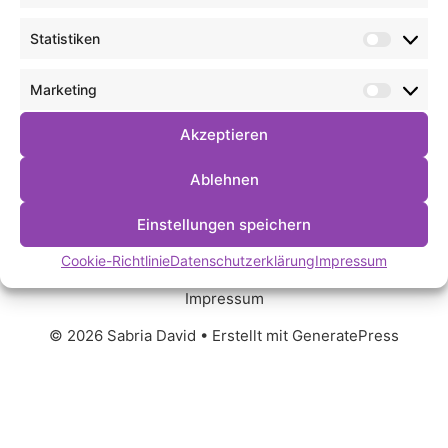
Statistiken
Statist
Marketing
Market
Akzeptieren
Ablehnen
Einstellungen speichern
Cookie-Richtlinie
Datenschutzerklärung
Impressum
Kontakt
Datenschutz
Cookie-Richtlinie (EU)
Impressum
© 2026 Sabria David
• Erstellt mit
GeneratePress