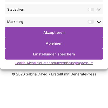
Statistiken
Statist
Marketing
Market
Akzeptieren
Ablehnen
Einstellungen speichern
Kontakt
Datenschutz
Cookie-Richtlinie (EU)
Cookie-Richtlinie
Datenschutzerklärung
Impressum
Impressum
© 2026 Sabria David
• Erstellt mit
GeneratePress